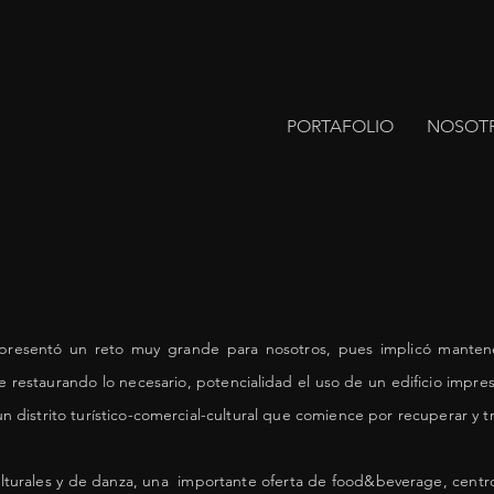
PORTAFOLIO
NOSOT
presentó un reto muy grande para nosotros, pues implicó mantene
e restaurando lo necesario,
potencialidad
el uso de un edificio impres
distrito turístico-comercial-cultural que comience por recuperar y 
lturales y de danza, una importante oferta de food&beverage, centro 