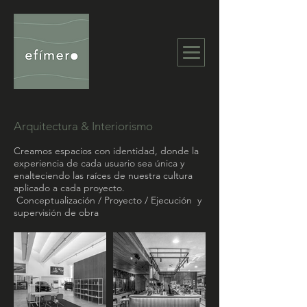
Arquitectura & Interiorismo
Creamos espacios con identidad, donde la
experiencia de cada usuario sea única y
enalteciendo las raíces de nuestra cultura
aplicado a cada proyecto.
Conceptualización / Proyecto / Ejecución y
supervisión de obra